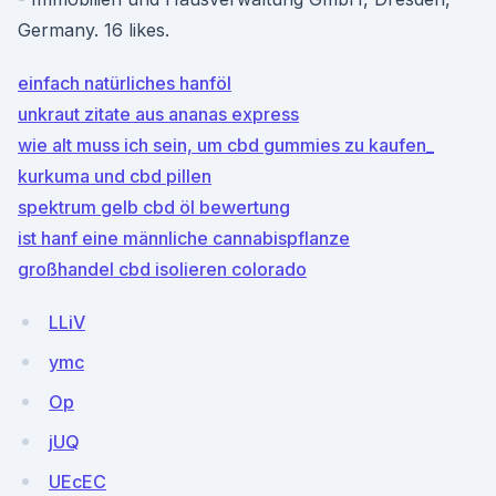
Germany. 16 likes.
einfach natürliches hanföl
unkraut zitate aus ananas express
wie alt muss ich sein, um cbd gummies zu kaufen_
kurkuma und cbd pillen
spektrum gelb cbd öl bewertung
ist hanf eine männliche cannabispflanze
großhandel cbd isolieren colorado
LLiV
ymc
Op
jUQ
UEcEC