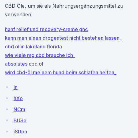
CBD Öle, um sie als Nahrungsergänzungsmittel zu
verwenden.
hanf relief und recovery-creme gnc
kann man einen drogentest nicht bestehen lassen_
cbd öl in lakeland florida
wie viele mg cbd brauche ich_
absolutes cbd öl
wird cbd-öl meinem hund beim schlafen helfen_
In
hXo
NCm
BUSo
iSDpn