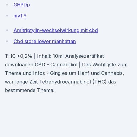
GHPDp
nivTY
Amitriptylin-wechselwirkung mit cbd
Cbd store lower manhattan
THC <0,2% | Inhalt: 10ml Analysezertifikat
downloaden CBD - Cannabidiol | Das Wichtigste zum
Thema und Infos - Ging es um Hanf und Cannabis,
war lange Zeit Tetrahydrocannabinol (THC) das
bestimmende Thema.